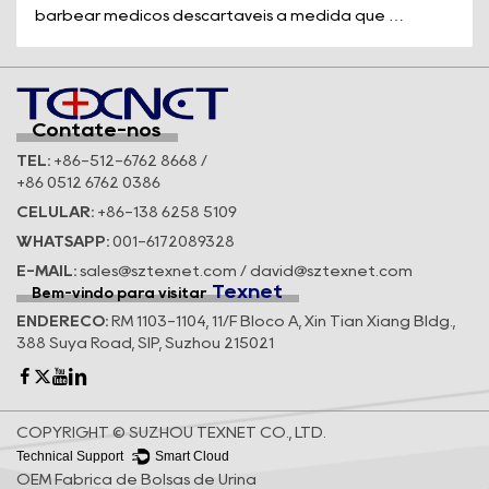
barbear médicos descartáveis à medida que os
padrões de segurança e a eficiê...
Contate-nos
TEL:
+86-512-6762 8668 /
+86 0512 6762 0386
CELULAR:
+86-138 6258 5109
WHATSAPP:
001-6172089328
E-MAIL:
sales@sztexnet.com / david@sztexnet.com
Texnet
Bem-vindo para visitar
ENDEREÇO:
RM 1103-1104, 11/F Bloco A, Xin Tian Xiang Bldg.,
388 Suya Road, SIP, Suzhou 215021
COPYRIGHT © SUZHOU TEXNET CO., LTD.
Technical Support ：
Smart Cloud
OEM Fábrica de Bolsas de Urina