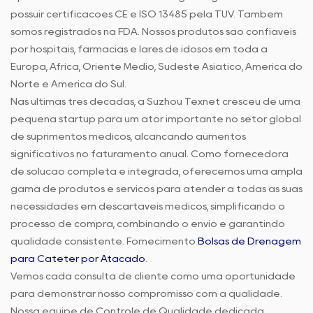
possuir certificações CE e ISO 13485 pela TUV. Também
somos registrados na FDA. Nossos produtos são confiáveis
por hospitais, farmácias e lares de idosos em toda a
Europa, África, Oriente Médio, Sudeste Asiático, América do
Norte e América do Sul.
Nas últimas três décadas, a Suzhou Texnet cresceu de uma
pequena startup para um ator importante no setor global
de suprimentos médicos, alcançando aumentos
significativos no faturamento anual. Como fornecedora
de solução completa e integrada, oferecemos uma ampla
gama de produtos e serviços para atender a todas as suas
necessidades em descartáveis médicos, simplificando o
processo de compra, combinando o envio e garantindo
qualidade consistente. Fornecimento
Bolsas de Drenagem
para Cateter por Atacado
.
Vemos cada consulta de cliente como uma oportunidade
para demonstrar nosso compromisso com a qualidade.
Nossa equipe de Controle de Qualidade dedicada