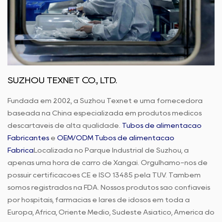
SUZHOU TEXNET CO., LTD.
Fundada em 2002, a Suzhou Texnet é uma fornecedora
baseada na China especializada em produtos médicos
descartáveis de alta qualidade.
Tubos de alimentação
Fabricantes
e
OEM/ODM Tubos de alimentação
Fábrica
Localizada no Parque Industrial de Suzhou, a
apenas uma hora de carro de Xangai. Orgulhamo-nos de
possuir certificações CE e ISO 13485 pela TUV. Também
somos registrados na FDA. Nossos produtos são confiáveis
por hospitais, farmácias e lares de idosos em toda a
Europa, África, Oriente Médio, Sudeste Asiático, América do