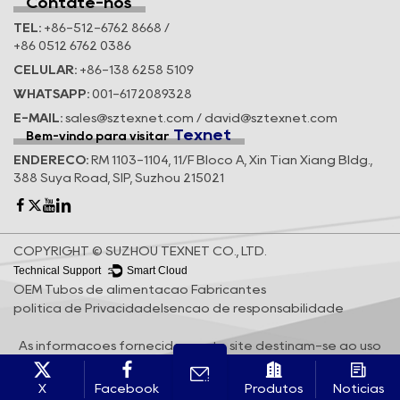
Contate-nos
TEL:
+86-512-6762 8668 /
+86 0512 6762 0386
CELULAR:
+86-138 6258 5109
WHATSAPP:
001-6172089328
E-MAIL:
sales@sztexnet.com / david@sztexnet.com
Texnet
Bem-vindo para visitar
ENDEREÇO:
RM 1103-1104, 11/F Bloco A, Xin Tian Xiang Bldg.,
388 Suya Road, SIP, Suzhou 215021
COPYRIGHT © SUZHOU TEXNET CO., LTD.
Technical Support ：
Smart Cloud
OEM Tubos de alimentação Fabricantes
política de Privacidade
Isenção de responsabilidade
As informações fornecidas neste site destinam-se ao uso
apenas em países e jurisdições fora da República Popular
da China.
X
Facebook
Produtos
Notícias