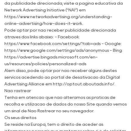
da publicidade direcionada, visite a página educativa da
Network Advertising Initiative (“NAI”) em
https://www.networkadvertising.org/understanding-
online-advertising/how-does-it-work.
Pode optar por não receber publicidade direcionada
através dos links abaixo: - Facebook:
https://www.facebook.com/settings/?tab=ads - Google:
https://www.google.com/settings/ads/anonymous - Bing:
https://advertise.bingads.microsoft.com/en-
us/resources/policies/personalized-ads
Além disso, pode optar por não receber alguns destes
serviços acedendo ao portal de desativação da Digital
Advertising Alliance em http://optout.aboutads.info/.
Não rastrear
Tenha em atenção que não alteramos as práticas de
recolha e utilização de dados do nosso Site quando vemos
um sinal de Não Rastrear no seu navegador.
Os seus direitos
Se reside na Europa, tem o direito de aceder às
informações pessoais que mantemos sobre si e de solicitar