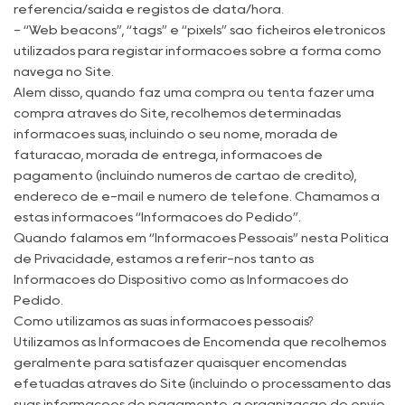
referência/saída e registos de data/hora.
- “Web beacons”, “tags” e “pixels” são ficheiros eletrónicos
utilizados para registar informações sobre a forma como
navega no Site.
Além disso, quando faz uma compra ou tenta fazer uma
compra através do Site, recolhemos determinadas
informações suas, incluindo o seu nome, morada de
faturação, morada de entrega, informações de
pagamento (incluindo números de cartão de crédito),
endereço de e-mail e número de telefone. Chamamos a
estas informações “Informações do Pedido”.
Quando falamos em “Informações Pessoais” nesta Política
de Privacidade, estamos a referir-nos tanto às
Informações do Dispositivo como às Informações do
Pedido.
Como utilizamos as suas informações pessoais?
Utilizamos as Informações de Encomenda que recolhemos
geralmente para satisfazer quaisquer encomendas
efetuadas através do Site (incluindo o processamento das
suas informações de pagamento, a organização do envio