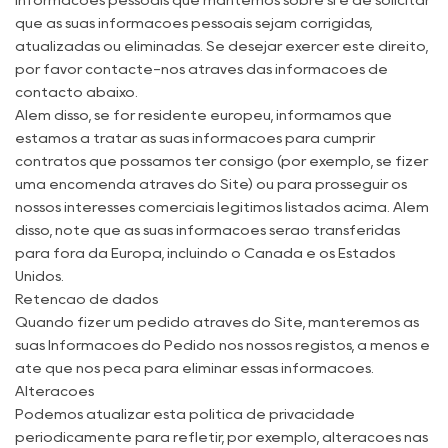
que as suas informações pessoais sejam corrigidas,
atualizadas ou eliminadas. Se desejar exercer este direito,
por favor contacte-nos através das informações de
contacto abaixo.
Além disso, se for residente europeu, informamos que
estamos a tratar as suas informações para cumprir
contratos que possamos ter consigo (por exemplo, se fizer
uma encomenda através do Site) ou para prosseguir os
nossos interesses comerciais legítimos listados acima. Além
disso, note que as suas informações serão transferidas
para fora da Europa, incluindo o Canadá e os Estados
Unidos.
Retenção de dados
Quando fizer um pedido através do Site, manteremos as
suas Informações do Pedido nos nossos registos, a menos e
até que nos peça para eliminar essas informações.
Alterações
Podemos atualizar esta política de privacidade
periodicamente para refletir, por exemplo, alterações nas