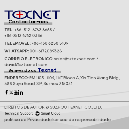
Contactar-nos
TEL:
+86-512-6762 8668 /
+86 0512 6762 0386
TELEMÓVEL:
+86-138 6258 5109
WHATSAPP:
001-6172089328
CORREIO ELETRÓNICO:
sales@sztexnet.com /
david@sztexnet.com
Texnet
Bem-vindo ao
ENDEREÇO:
RM 1103-1104, 11/F Bloco A, Xin Tian Xiang Bldg.,
388 Suya Road, SIP, Suzhou 215021
DIREITOS DE AUTOR © SUZHOU TEXNET CO., LTD.
Technical Support ：
Smart Cloud
política de Privacidade
Isenção de responsabilidade