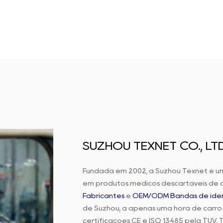
SUZHOU TEXNET CO., LTD
Fundada em 2002, a Suzhou Texnet é u
em produtos médicos descartáveis de a
Fabricantes
e
OEM/ODM Bandas de ident
de Suzhou, a apenas uma hora de carro
certificações CE e ISO 13485 pela TUV.