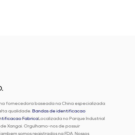
.
ma fornecedora baseada na China especializada
lta qualidade.
Bandas de identificação
ificação Fábrica
Localizada no Parque Industrial
 de Xangai. Orgulhamo-nos de possuir
 Também somos registrados na FDA. Nossos