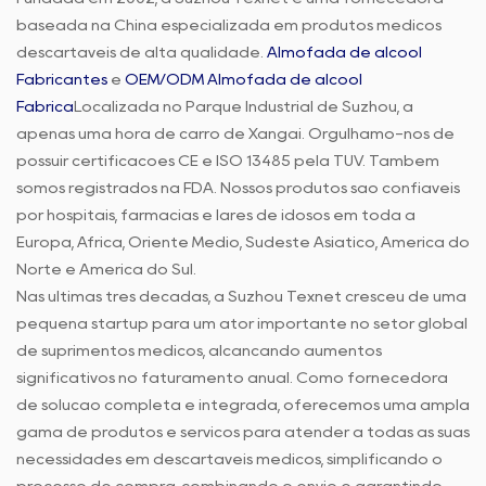
baseada na China especializada em produtos médicos
descartáveis de alta qualidade.
Almofada de álcool
Fabricantes
e
OEM/ODM Almofada de álcool
Fábrica
Localizada no Parque Industrial de Suzhou, a
apenas uma hora de carro de Xangai. Orgulhamo-nos de
possuir certificações CE e ISO 13485 pela TUV. Também
somos registrados na FDA. Nossos produtos são confiáveis
por hospitais, farmácias e lares de idosos em toda a
Europa, África, Oriente Médio, Sudeste Asiático, América do
Norte e América do Sul.
Nas últimas três décadas, a Suzhou Texnet cresceu de uma
pequena startup para um ator importante no setor global
de suprimentos médicos, alcançando aumentos
significativos no faturamento anual. Como fornecedora
de solução completa e integrada, oferecemos uma ampla
gama de produtos e serviços para atender a todas as suas
necessidades em descartáveis médicos, simplificando o