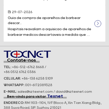
comes down to one piece of equipment: a d...
29-07-2026
Guia de compra de aparelhos de barbear 
descar...
Hospitais reavaliam a aquisição de aparelhos de
barbear médicos descartáveis à medida que os
padrões de segurança e a eficiê...
Contate-nos
TEL:
+86-512-6762 8668 /
+86 0512 6762 0386
CELULAR:
+86-138 6258 5109
WHATSAPP:
001-6172089328
E-MAIL:
sales@sztexnet.com / david@sztexnet.com
Texnet
Bem-vindo para visitar
ENDEREÇO:
RM 1103-1104, 11/F Bloco A, Xin Tian Xiang Bldg.,
388 Suya Road, SIP, Suzhou 215021