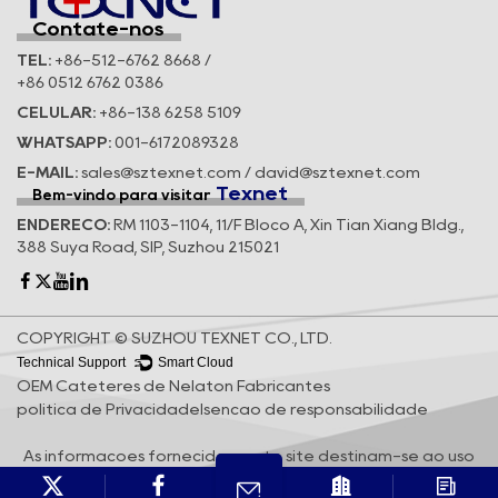
Contate-nos
TEL:
+86-512-6762 8668 /
+86 0512 6762 0386
CELULAR:
+86-138 6258 5109
WHATSAPP:
001-6172089328
E-MAIL:
sales@sztexnet.com / david@sztexnet.com
Texnet
Bem-vindo para visitar
ENDEREÇO:
RM 1103-1104, 11/F Bloco A, Xin Tian Xiang Bldg.,
388 Suya Road, SIP, Suzhou 215021
COPYRIGHT © SUZHOU TEXNET CO., LTD.
Technical Support ：
Smart Cloud
OEM Cateteres de Nelaton Fabricantes
política de Privacidade
Isenção de responsabilidade
As informações fornecidas neste site destinam-se ao uso
apenas em países e jurisdições fora da República Popular