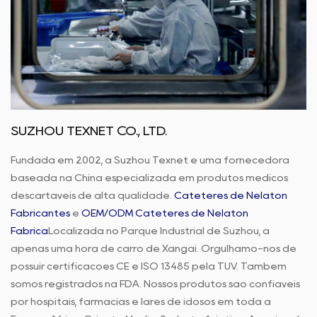
SUZHOU TEXNET CO., LTD.
Fundada em 2002, a Suzhou Texnet é uma fornecedora
baseada na China especializada em produtos médicos
descartáveis de alta qualidade.
Cateteres de Nelaton
Fabricantes
e
OEM/ODM Cateteres de Nelaton
Fábrica
Localizada no Parque Industrial de Suzhou, a
apenas uma hora de carro de Xangai. Orgulhamo-nos de
possuir certificações CE e ISO 13485 pela TUV. Também
somos registrados na FDA. Nossos produtos são confiáveis
por hospitais, farmácias e lares de idosos em toda a