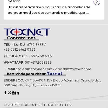
descar...
Hospitais reavaliam a aquisição de aparelhos de
barbear médicos descartáveis à medida que os
padrões de segurança e a eficiê...
Contate-nos
TEL:
+86-512-6762 8668 /
+86 0512 6762 0386
CELULAR:
+86-138 6258 5109
WHATSAPP:
001-6172089328
E-MAIL:
sales@sztexnet.com / david@sztexnet.com
Texnet
Bem-vindo para visitar
ENDEREÇO:
RM 1103-1104, 11/F Bloco A, Xin Tian Xiang Bldg.,
388 Suya Road, SIP, Suzhou 215021
COPYRIGHT © SUZHOU TEXNET CO., LTD.