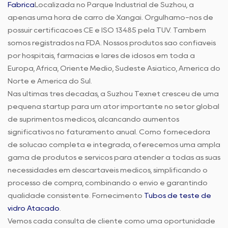
Fábrica
Localizada no Parque Industrial de Suzhou, a
apenas uma hora de carro de Xangai. Orgulhamo-nos de
possuir certificações CE e ISO 13485 pela TUV. Também
somos registrados na FDA. Nossos produtos são confiáveis
por hospitais, farmácias e lares de idosos em toda a
Europa, África, Oriente Médio, Sudeste Asiático, América do
Norte e América do Sul.
Nas últimas três décadas, a Suzhou Texnet cresceu de uma
pequena startup para um ator importante no setor global
de suprimentos médicos, alcançando aumentos
significativos no faturamento anual. Como fornecedora
de solução completa e integrada, oferecemos uma ampla
gama de produtos e serviços para atender a todas as suas
necessidades em descartáveis médicos, simplificando o
processo de compra, combinando o envio e garantindo
qualidade consistente. Fornecimento
Tubos de teste de
vidro Atacado
.
Vemos cada consulta de cliente como uma oportunidade