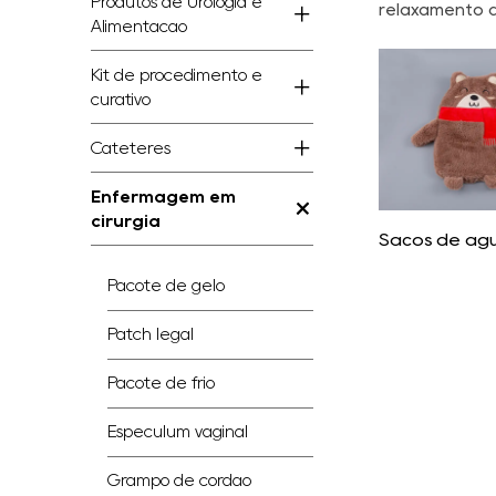
Produtos de Urologia e
relaxamento 
Alimentação
Kit de procedimento e
curativo
Cateteres
Enfermagem em
cirurgia
Sacos de ág
Pacote de gelo
Patch legal
Pacote de frio
Especulum vaginal
Grampo de cordão