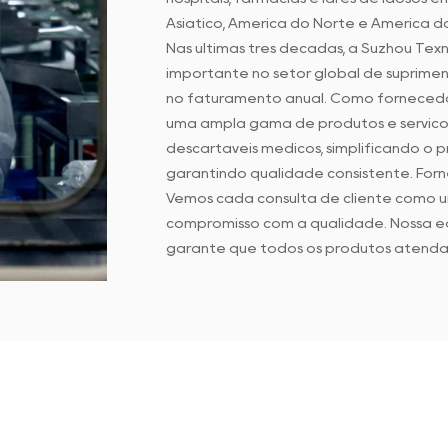
Asiático, América do Norte e América do
Nas últimas três décadas, a Suzhou Te
importante no setor global de suprimen
no faturamento anual. Como fornecedo
uma ampla gama de produtos e serviço
descartáveis médicos, simplificando o 
garantindo qualidade consistente. Fo
Vemos cada consulta de cliente como 
compromisso com a qualidade. Nossa e
garante que todos os produtos atenda
equipe de atendimento ao cliente é á
Na Suzhou Texnet, nosso foco é aprimor
de avaliações contínuas de desempenho 
nossos clientes gostem de fazer negóci
e lucratividade.
Esperamos estabelecer uma parceria co