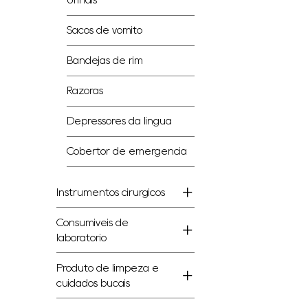
Urinais
Sacos de vômito
Bandejas de rim
Razoras
Depressores da língua
Cobertor de emergência
Instrumentos cirúrgicos
Consumíveis de
laboratório
Produto de limpeza e
cuidados bucais