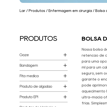
Lar
/
Produtos
/
Enfermagem em cirurgia
/
Bolsa
PRODUTOS
BOLSA D
Nossa bolsa d
Gaze
retenção de c
para uma opçã
Bandagem
ml para um ca
seguro, sem o
Fita médica
garante o ench
pode aprimora
Produto de algodão
aquecimento l
Produto EPI
ultra-macia o
frias. Simple