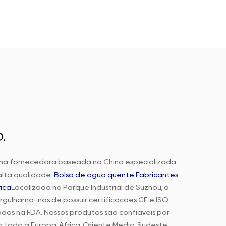
.
ma fornecedora baseada na China especializada
lta qualidade.
Bolsa de água quente Fabricantes
ica
Localizada no Parque Industrial de Suzhou, a
gulhamo-nos de possuir certificações CE e ISO
dos na FDA. Nossos produtos são confiáveis por
m toda a Europa, África, Oriente Médio, Sudeste