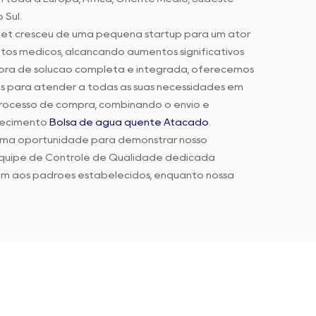
 Sul.
xnet cresceu de uma pequena startup para um ator
tos médicos, alcançando aumentos significativos
ra de solução completa e integrada, oferecemos
s para atender a todas as suas necessidades em
processo de compra, combinando o envio e
rnecimento
Bolsa de água quente Atacado
.
uma oportunidade para demonstrar nosso
quipe de Controle de Qualidade dedicada
m aos padrões estabelecidos, enquanto nossa
gil a cada feedback ou preocupação.
ar a experiência de compra do cliente por meio
interno. Nosso objetivo final é garantir que
os conosco, ajudando-os a alcançar maior sucesso
m você e alcançar o sucesso juntos.