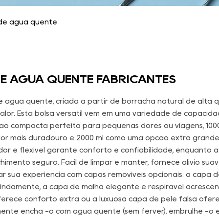
 de água quente
E ÁGUA QUENTE FABRICANTES
e água quente, criada a partir de borracha natural de alta 
alor. Esta bolsa versátil vem em uma variedade de capacida
o compacta perfeita para pequenas dores ou viagens, 1000
lor mais duradouro e 2000 ml como uma opção extra grande
dor e flexível garante conforto e confiabilidade, enquant
imento seguro. Fácil de limpar e manter, fornece alívio suave
r sua experiência com capas removíveis opcionais: a capa
indamente, a capa de malha elegante e respirável acrescen
ferece conforto extra ou a luxuosa capa de pele falsa ofere
smente encha -o com água quente (sem ferver), embrulhe -o