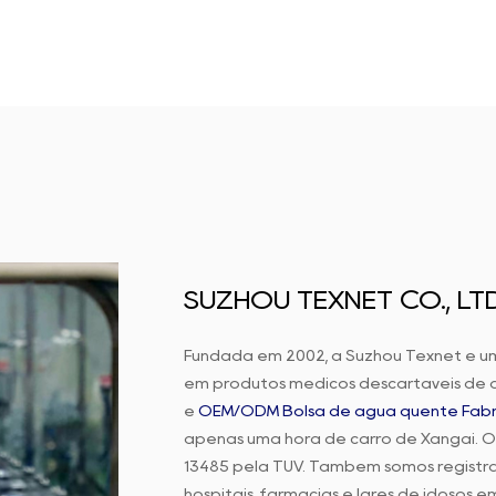
SUZHOU TEXNET CO., LTD
Fundada em 2002, a Suzhou Texnet é u
em produtos médicos descartáveis de a
e
OEM/ODM Bolsa de água quente Fábr
apenas uma hora de carro de Xangai. Or
13485 pela TUV. Também somos registra
hospitais, farmácias e lares de idosos e