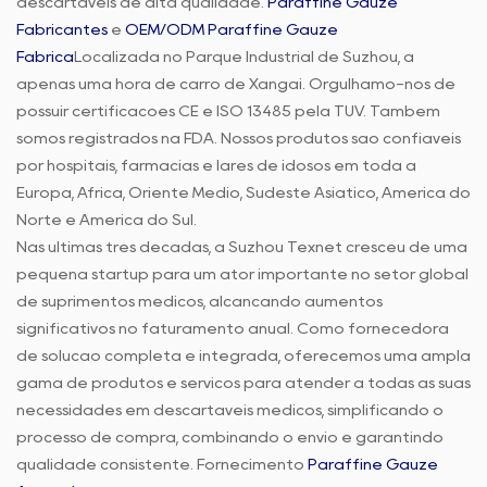
descartáveis de alta qualidade.
Paraffine Gauze
Fabricantes
e
OEM/ODM Paraffine Gauze
Fábrica
Localizada no Parque Industrial de Suzhou, a
apenas uma hora de carro de Xangai. Orgulhamo-nos de
possuir certificações CE e ISO 13485 pela TUV. Também
somos registrados na FDA. Nossos produtos são confiáveis
por hospitais, farmácias e lares de idosos em toda a
Europa, África, Oriente Médio, Sudeste Asiático, América do
Norte e América do Sul.
Nas últimas três décadas, a Suzhou Texnet cresceu de uma
pequena startup para um ator importante no setor global
de suprimentos médicos, alcançando aumentos
significativos no faturamento anual. Como fornecedora
de solução completa e integrada, oferecemos uma ampla
gama de produtos e serviços para atender a todas as suas
necessidades em descartáveis médicos, simplificando o
processo de compra, combinando o envio e garantindo
qualidade consistente. Fornecimento
Paraffine Gauze