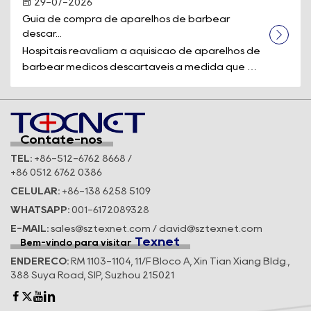
29-07-2026
Guia de compra de aparelhos de barbear 
descar...
Hospitais reavaliam a aquisição de aparelhos de
barbear médicos descartáveis à medida que os
padrões de segurança e a eficiê...
Contate-nos
TEL:
+86-512-6762 8668 /
+86 0512 6762 0386
CELULAR:
+86-138 6258 5109
WHATSAPP:
001-6172089328
E-MAIL:
sales@sztexnet.com / david@sztexnet.com
Texnet
Bem-vindo para visitar
ENDEREÇO:
RM 1103-1104, 11/F Bloco A, Xin Tian Xiang Bldg.,
388 Suya Road, SIP, Suzhou 215021