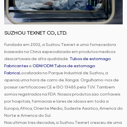
SUZHOU TEXNET CO., LTD.
Fundada em 2002, a Suzhou Texnet é uma fornecedora
baseada na China especializada em produtos médicos
descartáveis de alta qualidade.
Tubos de estômago
Fabricantes
e
OEM/ODM Tubos de estômago
Fábrica
Localizada no Parque Industrial de Suzhou, a
apenas uma hora de carro de Xangai. Orgulhamo-nos de
possuir certificações CE e ISO 13485 pela TUV. Também
somos registrados na FDA. Nossos produtos são confiáveis
por hospitais, farmácias e lares de idosos em toda a
Europa, África, Oriente Médio, Sudeste Asiático, América do
Norte e América do Sul.
Nas últimas três décadas, a Suzhou Texnet cresceu de uma