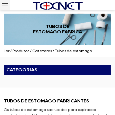
TUBOS DE
ESTÔMAGO FÁBRICA
Lar
/
Produtos
/
Cateteres
/
Tubos de estômago
CATEGORIAS
TUBOS DE ESTÔMAGO FABRICANTES
Os tubos do estômago são usados ​​para aspiração