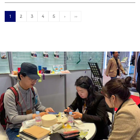
1
2
3
4
5
›
››