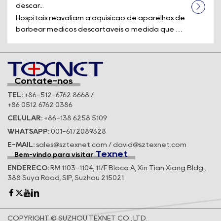
descar...
Hospitais reavaliam a aquisição de aparelhos de
barbear médicos descartáveis à medida que os
padrões de segurança e a eficiê...
Contate-nos
TEL:
+86-512-6762 8668 /
+86 0512 6762 0386
CELULAR:
+86-138 6258 5109
WHATSAPP:
001-6172089328
E-MAIL:
sales@sztexnet.com / david@sztexnet.com
Texnet
Bem-vindo para visitar
ENDEREÇO:
RM 1103-1104, 11/F Bloco A, Xin Tian Xiang Bldg.,
388 Suya Road, SIP, Suzhou 215021
COPYRIGHT © SUZHOU TEXNET CO., LTD.