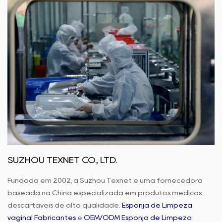
SUZHOU TEXNET CO., LTD.
Fundada em 2002, a Suzhou Texnet é uma fornecedora
baseada na China especializada em produtos médicos
descartáveis de alta qualidade.
Esponja de Limpeza
vaginal Fabricantes
e
OEM/ODM Esponja de Limpeza