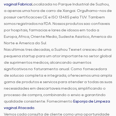
vaginal Fábrica
Localizada no Parque Industrial de Suzhou,
a apenas uma hora de carro de Xangai. Orgulhamo-nos de
possuir certificações CE e ISO 13485 pela TUV. Também
somos registrados na FDA. Nossos produtos são confiáveis
por hospitais, farmácias e lares de idosos em toda a
Europa, África, Oriente Médio, Sudeste Asiático, América do
Norte e América do Sul.
Nas últimas três décadas, a Suzhou Texnet cresceu de uma
pequena startup para um ator importante no setor global
de suprimentos médicos, alcançando aumentos
significativos no faturamento anual. Como fornecedora
de solução completa e integrada, oferecemos uma ampla
gama de produtos e serviços para atender a todas as suas
necessidades em descartáveis médicos, simplificando o
processo de compra, combinando o envio e garantindo
qualidade consistente. Fornecimento
Esponja de Limpeza
vaginal Atacado
.
Vemos cada consulta de cliente como uma oportunidade