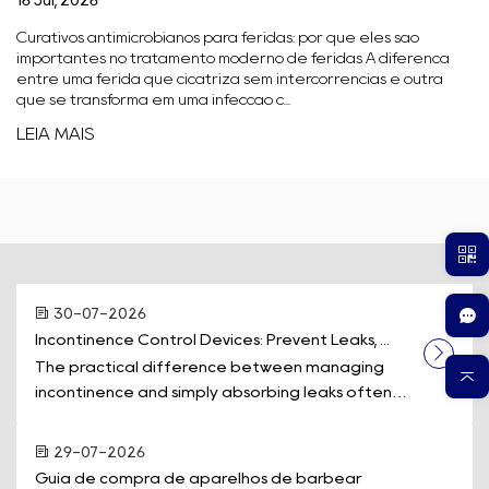
16 Jul, 2026
Curativos antimicrobianos para feridas: por que eles são
importantes no tratamento moderno de feridas A diferença
entre uma ferida que cicatriza sem intercorrências e outra
que se transforma em uma infecção c...
LEIA MAIS
30-07-2026
Incontinence Control Devices: Prevent Leaks, ...
The practical difference between managing
incontinence and simply absorbing leaks often
comes down to one piece of equipment: a d...
29-07-2026
Guia de compra de aparelhos de barbear 