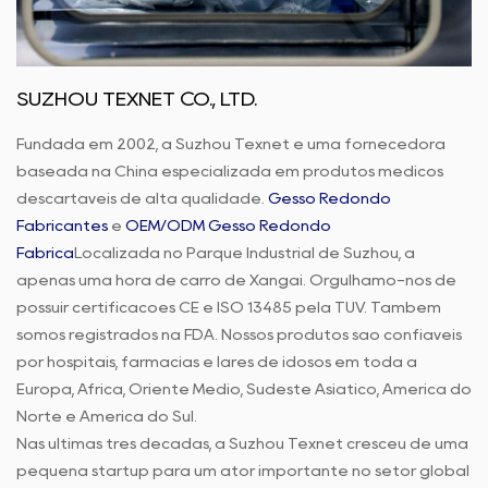
SUZHOU TEXNET CO., LTD.
Fundada em 2002, a Suzhou Texnet é uma fornecedora
baseada na China especializada em produtos médicos
descartáveis de alta qualidade.
Gesso Redondo
Fabricantes
e
OEM/ODM Gesso Redondo
Fábrica
Localizada no Parque Industrial de Suzhou, a
apenas uma hora de carro de Xangai. Orgulhamo-nos de
possuir certificações CE e ISO 13485 pela TUV. Também
somos registrados na FDA. Nossos produtos são confiáveis
por hospitais, farmácias e lares de idosos em toda a
Europa, África, Oriente Médio, Sudeste Asiático, América do
Norte e América do Sul.
Nas últimas três décadas, a Suzhou Texnet cresceu de uma
pequena startup para um ator importante no setor global