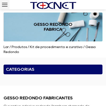
GESSO REDONDO
FÁBRICA
Lar
/
Produtos
/
Kit de procedimento e curativo
/
Gesso
Redondo
CATEGORIAS
GESSO REDONDO FABRICANTES
O curativo adesivo redondo (também chamado de