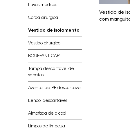
Luvas médicas
Vestido de i
Corda cirúrgica
com manguito
Vestido de isolamento
Vestido cirúrgico
BOUFFANT CAP
Tampa descartável de
sapatos
Avental de PE descartável
Lençol descartável
Almofada de álcool
Limpos de limpeza