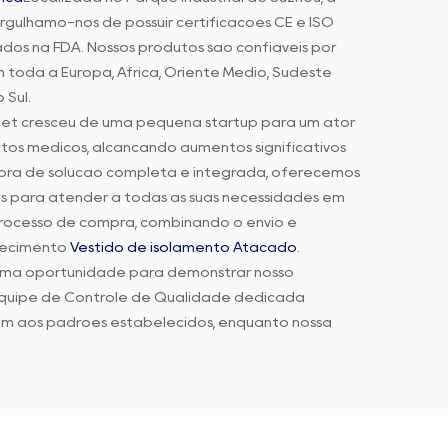
gulhamo-nos de possuir certificações CE e ISO
dos na FDA. Nossos produtos são confiáveis por
m toda a Europa, África, Oriente Médio, Sudeste
 Sul.
xnet cresceu de uma pequena startup para um ator
tos médicos, alcançando aumentos significativos
ra de solução completa e integrada, oferecemos
s para atender a todas as suas necessidades em
processo de compra, combinando o envio e
rnecimento
Vestido de isolamento Atacado
.
uma oportunidade para demonstrar nosso
quipe de Controle de Qualidade dedicada
m aos padrões estabelecidos, enquanto nossa
gil a cada feedback ou preocupação.
ar a experiência de compra do cliente por meio
interno. Nosso objetivo final é garantir que
os conosco, ajudando-os a alcançar maior sucesso