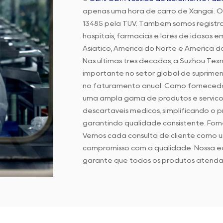
apenas uma hora de carro de Xangai. Or
13485 pela TUV. Também somos registra
hospitais, farmácias e lares de idosos e
Asiático, América do Norte e América do
Nas últimas três décadas, a Suzhou Te
importante no setor global de suprimen
no faturamento anual. Como fornecedo
uma ampla gama de produtos e serviço
descartáveis médicos, simplificando o 
garantindo qualidade consistente. Fo
Vemos cada consulta de cliente como 
compromisso com a qualidade. Nossa e
garante que todos os produtos atenda
equipe de atendimento ao cliente é á
Na Suzhou Texnet, nosso foco é aprimor
de avaliações contínuas de desempenho 
nossos clientes gostem de fazer negóci
e lucratividade.