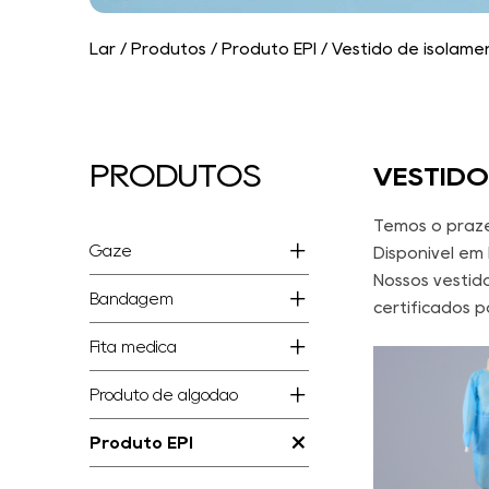
Lar
/
Produtos
/
Produto EPI
/
Vestido de isolame
PRODUTOS
VESTIDO
Temos o praze
Gaze
Disponível em 
Nossos vestid
Bandagem
certificados 
Fita médica
Produto de algodão
Produto EPI