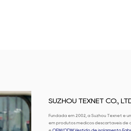
SUZHOU TEXNET CO., LTD
Fundada em 2002, a Suzhou Texnet é u
em produtos médicos descartáveis de a
e
OEM/ODM Vestido de isolamento Fábr