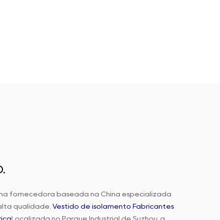
.
ma fornecedora baseada na China especializada
lta qualidade.
Vestido de isolamento Fabricantes
ica
Localizada no Parque Industrial de Suzhou, a