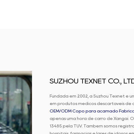
SUZHOU TEXNET CO., LTD
Fundada em 2002, a Suzhou Texnet é u
em produtos médicos descartáveis de a
OEM/ODM Copo para acamado Fábric
apenas uma hora de carro de Xangai. Or
13485 pela TUV. Também somos registra
hospitais, farmácias e lares de idosos e