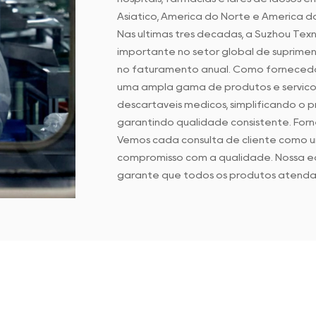
Asiático, América do Norte e América do
Nas últimas três décadas, a Suzhou Te
importante no setor global de suprimen
no faturamento anual. Como fornecedo
uma ampla gama de produtos e serviço
descartáveis médicos, simplificando o 
garantindo qualidade consistente. Fo
Vemos cada consulta de cliente como 
compromisso com a qualidade. Nossa e
garante que todos os produtos atenda
equipe de atendimento ao cliente é á
Na Suzhou Texnet, nosso foco é aprimor
de avaliações contínuas de desempenho 
nossos clientes gostem de fazer negóci
e lucratividade.
Esperamos estabelecer uma parceria co