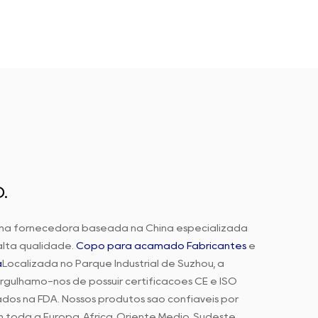
.
ma fornecedora baseada na China especializada
lta qualidade.
Copo para acamado Fabricantes
e
a
Localizada no Parque Industrial de Suzhou, a
gulhamo-nos de possuir certificações CE e ISO
dos na FDA. Nossos produtos são confiáveis por
m toda a Europa, África, Oriente Médio, Sudeste