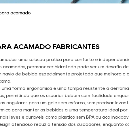
para acamado
ARA ACAMADO FABRICANTES
madas: uma solução prática para conforto e independênci
os acamados, permanecer hidratado pode ser um desafio dev
navio de bebida especialmente projetado que melhora o co
cama.
uma forma ergonômica e uma tampa resistente a derramame
, permitindo que os usuários bebam com facilidade enquan
alças angulares para um gole sem esforço, sem precisar leva
rmico para manter as bebidas a uma temperatura ideal por
iais leves e duráveis, como plástico sem BPA ou aço inoxidáv
esign atencioso reduz a tensão dos cuidadores, enquanto ca