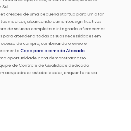
 Sul.
xnet cresceu de uma pequena startup para um ator
tos médicos, alcançando aumentos significativos
ra de solução completa e integrada, oferecemos
s para atender a todas as suas necessidades em
processo de compra, combinando o envio e
rnecimento
Copo para acamado Atacado
.
uma oportunidade para demonstrar nosso
quipe de Controle de Qualidade dedicada
m aos padrões estabelecidos, enquanto nossa
gil a cada feedback ou preocupação.
ar a experiência de compra do cliente por meio
interno. Nosso objetivo final é garantir que
os conosco, ajudando-os a alcançar maior sucesso
m você e alcançar o sucesso juntos.