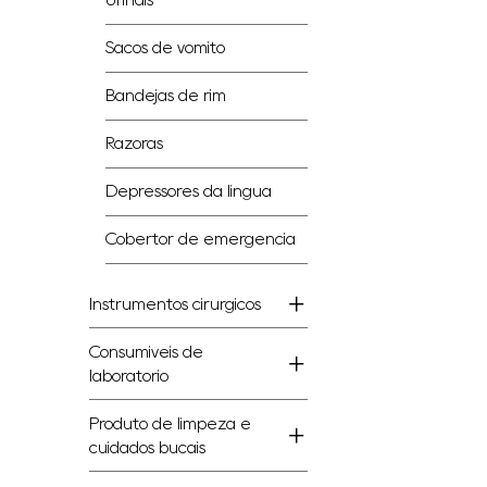
Urinais
Sacos de vômito
Bandejas de rim
Razoras
Depressores da língua
Cobertor de emergência
Instrumentos cirúrgicos
Consumíveis de
laboratório
Produto de limpeza e
cuidados bucais