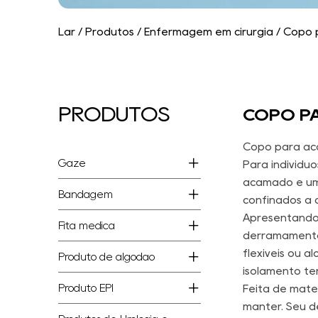
Lar
/
Produtos
/
Enfermagem em cirurgia
/
Copo 
PRODUTOS
COPO P
Copo para aca
Gaze
Para indivídu
acamado é um 
Bandagem
confinados à 
Apresentando 
Fita médica
derramamentos
flexíveis ou 
Produto de algodão
isolamento té
Produto EPI
Feita de mater
manter. Seu d