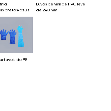
rila
Luvas de vinil de PVC leve
s ​​pretas/azuis
de 240 mm
rtáveis ​​de PE