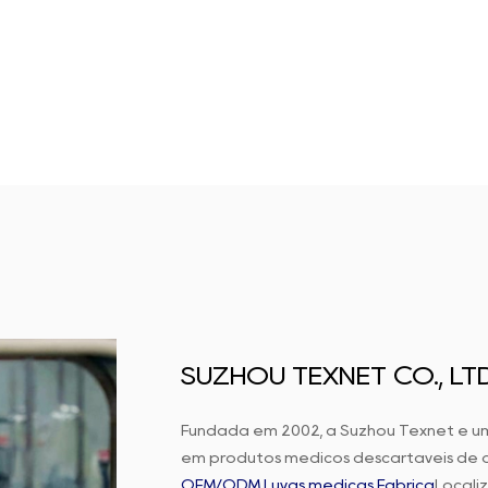
SUZHOU TEXNET CO., LTD
Fundada em 2002, a Suzhou Texnet é u
em produtos médicos descartáveis de a
OEM/ODM Luvas médicas Fábrica
Locali