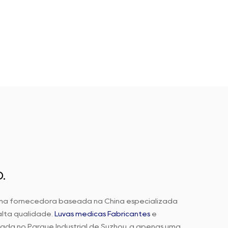
.
ma fornecedora baseada na China especializada
lta qualidade.
Luvas médicas Fabricantes
e
zada no Parque Industrial de Suzhou, a apenas uma