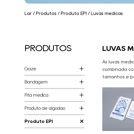
Lar
/
Produtos
/
Produto EPI
/
Luvas médicas
PRODUTOS
LUVAS M
As luvas médi
Gaze
combinada com
tamanhos e pe
Bandagem
Fita médica
Produto de algodão
Produto EPI