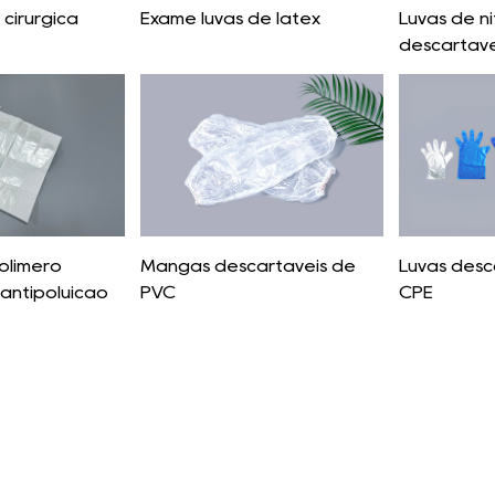
 cirúrgica
Exame luvas de látex
Luvas de nit
descartávei
olímero
Mangas descartáveis ​​de
Luvas desca
​antipoluição
PVC
CPE