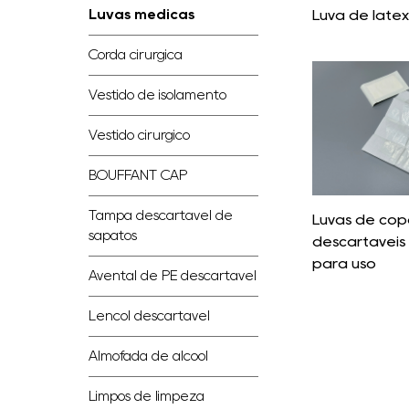
Luva de látex
Luvas médicas
Corda cirúrgica
Vestido de isolamento
Vestido cirúrgico
BOUFFANT CAP
Tampa descartável de
Luvas de cop
sapatos
descartáveis ​
para uso
Avental de PE descartável
Lençol descartável
Almofada de álcool
Limpos de limpeza