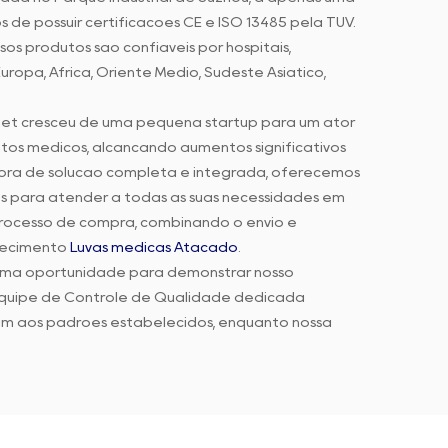
 de possuir certificações CE e ISO 13485 pela TUV.
s produtos são confiáveis por hospitais,
uropa, África, Oriente Médio, Sudeste Asiático,
xnet cresceu de uma pequena startup para um ator
tos médicos, alcançando aumentos significativos
ra de solução completa e integrada, oferecemos
s para atender a todas as suas necessidades em
processo de compra, combinando o envio e
rnecimento
Luvas médicas Atacado
.
uma oportunidade para demonstrar nosso
quipe de Controle de Qualidade dedicada
m aos padrões estabelecidos, enquanto nossa
gil a cada feedback ou preocupação.
ar a experiência de compra do cliente por meio
interno. Nosso objetivo final é garantir que
os conosco, ajudando-os a alcançar maior sucesso