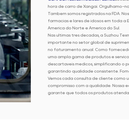
hora de carro de Xangai. Orgulhamo-nos
Também somos registrados na FDA. Nosso
farmácias e lares de idosos em toda a E
América do Norte e América do Sul.
Nas últimas três décadas, a Suzhou Te
importante no setor global de suprimen
no faturamento anual. Como fornecedo
uma ampla gama de produtos e serviço
descartáveis médicos, simplificando o 
garantindo qualidade consistente. Fo
Vemos cada consulta de cliente como 
compromisso com a qualidade. Nossa e
garante que todos os produtos atenda
equipe de atendimento ao cliente é á
Na Suzhou Texnet, nosso foco é aprimor
de avaliações contínuas de desempenho 
nossos clientes gostem de fazer negóci
e lucratividade.