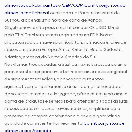
alimentação Fabricantes
e
OEM/ODM Confit conjuntos de
alimentação Fábrica
Localizada no Parque Industrial de
Suzhou, a apenas uma hora de carro de Xangai.
Orgulhamo-nos de possuir certificações CE e ISO 13485
pela TUV. Também somos registrados na FDA. Nossos
produtos são confiáveis por hospitais, farmácias e lares de
idosos em toda a Europa, África, Oriente Médio, Sudeste
Asiático, América do Norte e América do Sul.
Nas últimas três décadas, a Suzhou Texnet cresceu de uma
pequena startup para um ator importante no setor global
de suprimentos médicos, alcançando aumentos
significativos no faturamento anual. Como fornecedora
de solução completa e integrada, oferecemos uma ampla
gama de produtos e serviços para atender a todas as suas
necessidades em descartáveis médicos, simplificando o
processo de compra, combinando o envio e garantindo
qualidade consistente. Fornecimento
Confit conjuntos de
alimentação Atacado
.