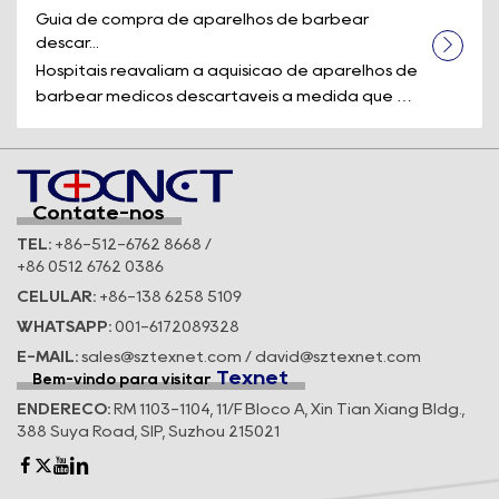
Guia de compra de aparelhos de barbear 
descar...
Hospitais reavaliam a aquisição de aparelhos de
barbear médicos descartáveis à medida que os
padrões de segurança e a eficiê...
Contate-nos
TEL:
+86-512-6762 8668 /
+86 0512 6762 0386
CELULAR:
+86-138 6258 5109
WHATSAPP:
001-6172089328
E-MAIL:
sales@sztexnet.com / david@sztexnet.com
Texnet
Bem-vindo para visitar
ENDEREÇO:
RM 1103-1104, 11/F Bloco A, Xin Tian Xiang Bldg.,
388 Suya Road, SIP, Suzhou 215021