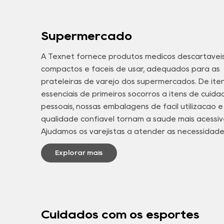
Supermercado
A Texnet fornece produtos médicos descartávei
compactos e fáceis de usar, adequados para as
prateleiras de varejo dos supermercados. De ite
essenciais de primeiros socorros a itens de cuida
pessoais, nossas embalagens de fácil utilização e
qualidade confiável tornam a saúde mais acessíve
Ajudamos os varejistas a atender às necessidad
diárias de saúde com produtos que oferecem
Explorar mais
conveniência, segurança e confiança para client
famílias.
Cuidados com os esportes