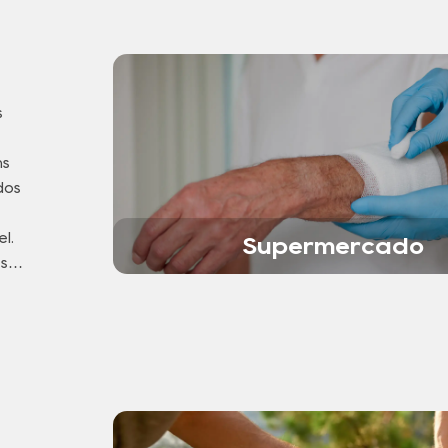
s
ns
dos
l.
Supermercado
es
es e