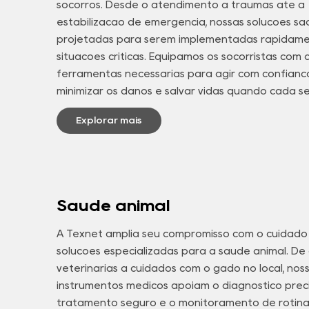
socorros. Desde o atendimento a traumas até a
estabilização de emergência, nossas soluções sã
projetadas para serem implementadas rapidam
situações críticas. Equipamos os socorristas com 
ferramentas necessárias para agir com confianç
minimizar os danos e salvar vidas quando cada 
conta.
Explorar mais
Saúde animal
A Texnet amplia seu compromisso com o cuidad
soluções especializadas para a saúde animal. De c
veterinárias a cuidados com o gado no local, nos
instrumentos médicos apoiam o diagnóstico preci
tratamento seguro e o monitoramento de rotina