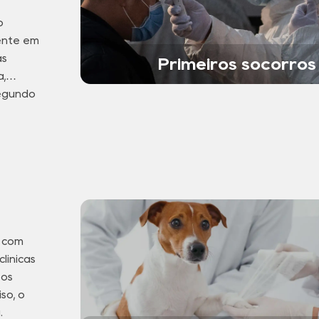
o
ente em
as
Primeiros socorros
a,
segundo
o com
línicas
sos
so, o
.