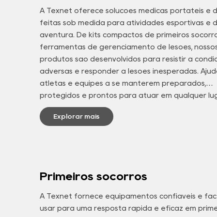
A Texnet oferece soluções médicas portáteis e d
feitas sob medida para atividades esportivas e 
aventura. De kits compactos de primeiros socorr
ferramentas de gerenciamento de lesões, nosso
produtos são desenvolvidos para resistir a condi
adversas e responder a lesões inesperadas. Aju
atletas e equipes a se manterem preparados,
protegidos e prontos para atuar em qualquer lug
Explorar mais
Primeiros socorros
A Texnet fornece equipamentos confiáveis e fác
usar para uma resposta rápida e eficaz em prime