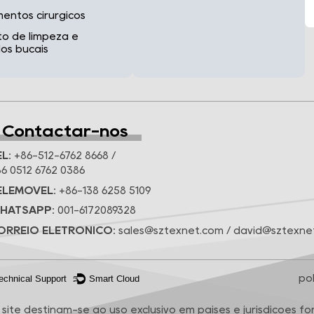
mentos cirúrgicos
o de limpeza e
os bucais
Contactar-nos
L:
+86-512-6762 8668 /
6 0512 6762 0386
ELEMÓVEL:
+86-138 6258 5109
HATSAPP:
001-6172089328
ORREIO ELETRÓNICO:
sales@sztexnet.com / david@sztexne
po
echnical Support ：
Smart Cloud
site destinam-se ao uso exclusivo em países e jurisdições fo