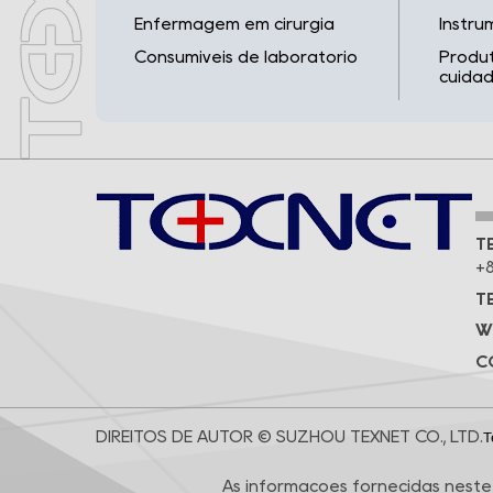
Enfermagem em cirurgia
Instru
Consumíveis de laboratório
Produt
cuidad
TE
+8
T
W
C
DIREITOS DE AUTOR © SUZHOU TEXNET CO., LTD.
T
As informações fornecidas neste 