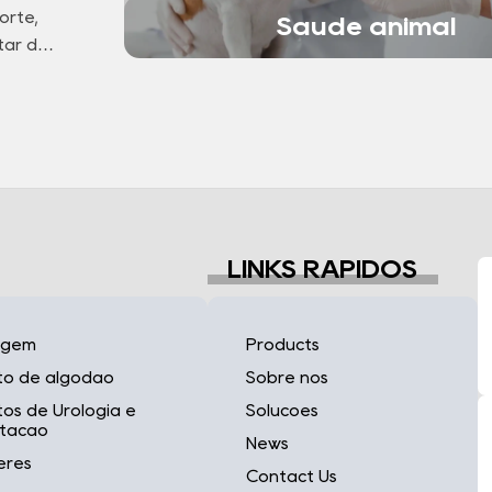
orte,
Saúde animal
tar dos
LINKS RÁPIDOS
agem
Products
to de algodão
Sobre nós
os de Urologia e
Soluções
ntação
News
eres
Contact Us