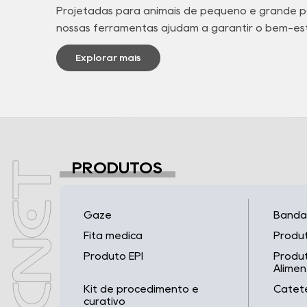
Projetadas para animais de pequeno e grande p
nossas ferramentas ajudam a garantir o bem-es
animais em todos os ambientes.
Explorar mais
PRODUTOS
Gaze
Band
Fita médica
Produ
Produto EPI
Produt
Alime
Kit de procedimento e
Catet
curativo