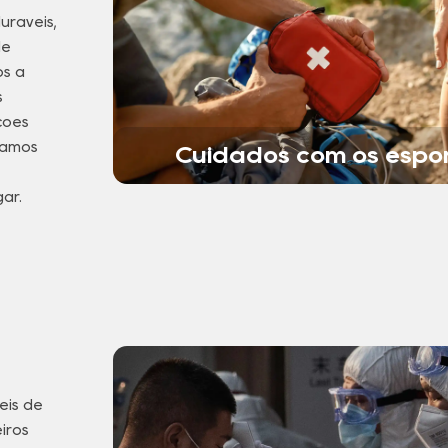
uráveis,
de
os a
s
ções
damos
Cuidados com os espo
ar.
eis de
iros