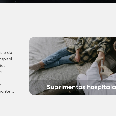
is e de
spital.
dos
a
e
Suprimentos hospital
manter
dimento