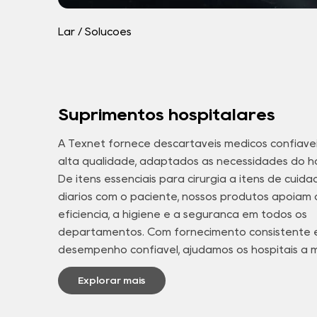
Lar
/
Soluções
Suprimentos hospitalares
A Texnet fornece descartáveis médicos confiáve
alta qualidade, adaptados às necessidades do ho
De itens essenciais para cirurgia a itens de cuida
diários com o paciente, nossos produtos apoiam 
eficiência, a higiene e a segurança em todos os
departamentos. Com fornecimento consistente 
desempenho confiável, ajudamos os hospitais a 
operações tranquilas e a oferecer melhor aten
Explorar mais
em todos os estágios do tratamento.