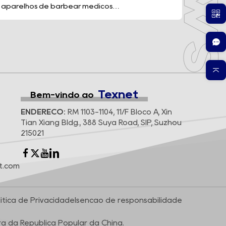
aparelhos de barbear médicos
descartáveis à medida que os p...
Texnet
Bem-vindo ao
ENDEREÇO:
RM 1103-1104, 11/F Bloco A, Xin
Tian Xiang Bldg., 388 Suya Road, SIP, Suzhou
215021
t.com
lítica de Privacidade
Isenção de responsabilidade
ra da República Popular da China.